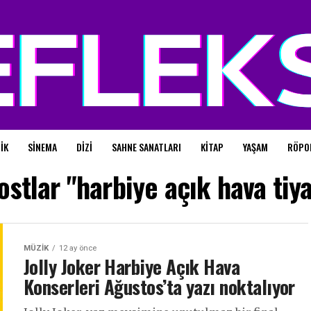
IK
SINEMA
DIZI
SAHNE SANATLARI
KITAP
YAŞAM
RÖPO
stlar "harbiye açık hava tiy
MÜZIK
12 ay önce
Jolly Joker Harbiye Açık Hava
Konserleri Ağustos’ta yazı noktalıyor