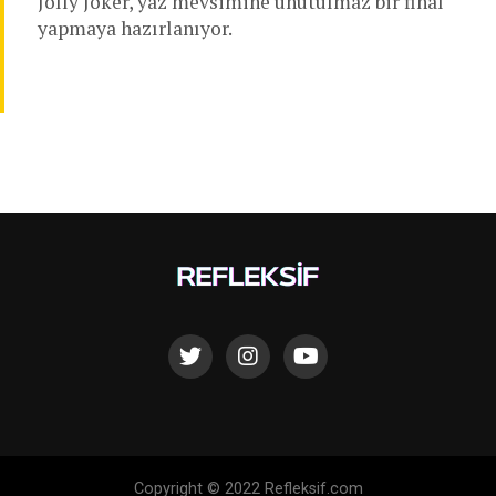
Jolly Joker, yaz mevsimine unutulmaz bir final
yapmaya hazırlanıyor.
Copyright © 2022 Refleksif.com