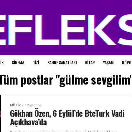
IK
SINEMA
DIZI
SAHNE SANATLARI
KITAP
YAŞAM
RÖPO
Tüm postlar "gülme sevgilim
MÜZIK
12 ay önce
Gökhan Özen, 6 Eylül’de BtcTurk Vadi
Açıkhava’da