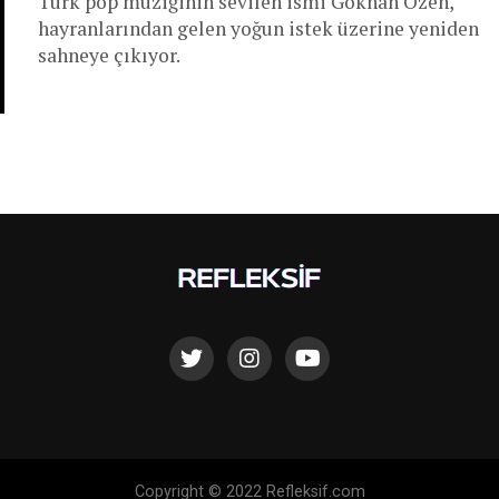
Türk pop müziğinin sevilen ismi Gökhan Özen,
hayranlarından gelen yoğun istek üzerine yeniden
sahneye çıkıyor.
Copyright © 2022 Refleksif.com