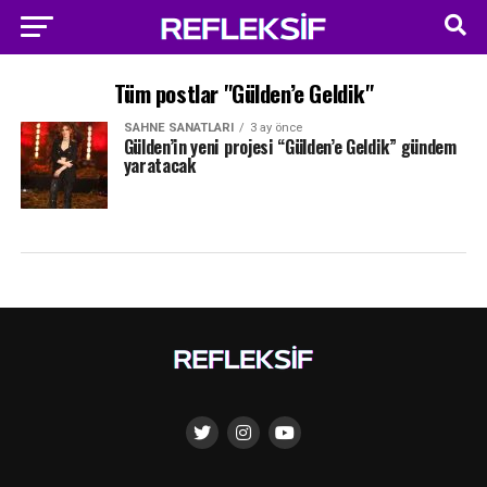
Tüm postlar "Gülden’e Geldik"
SAHNE SANATLARI
3 ay önce
Gülden’in yeni projesi “Gülden’e Geldik” gündem
yaratacak