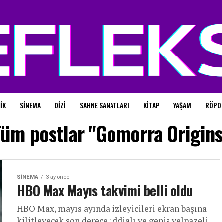
IK
SINEMA
DIZI
SAHNE SANATLARI
KITAP
YAŞAM
RÖPO
Tüm postlar "Gomorra Origins
SINEMA
3 ay önce
HBO Max Mayıs takvimi belli oldu
HBO Max, mayıs ayında izleyicileri ekran başına
kilitleyecek son derece iddialı ve geniş yelpazeli