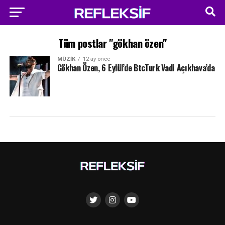
Tüm postlar "gökhan özen"
MÜZIK
12 ay önce
Gökhan Özen, 6 Eylül’de BtcTurk Vadi Açıkhava’da