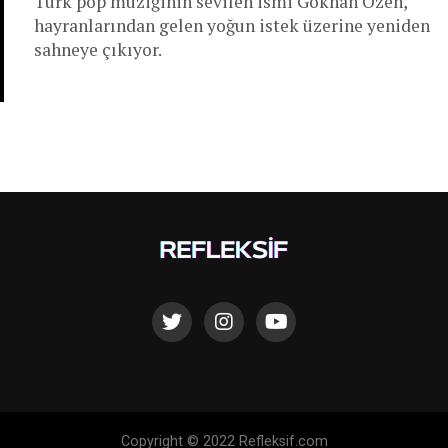
Türk pop müziğinin sevilen ismi Gökhan Özen,
hayranlarından gelen yoğun istek üzerine yeniden
sahneye çıkıyor.
Copyright © 2022 Refleksif.com