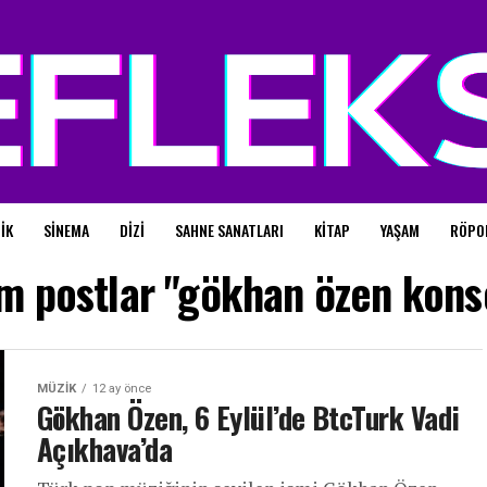
IK
SINEMA
DIZI
SAHNE SANATLARI
KITAP
YAŞAM
RÖPO
m postlar "gökhan özen kons
MÜZIK
12 ay önce
Gökhan Özen, 6 Eylül’de BtcTurk Vadi
Açıkhava’da