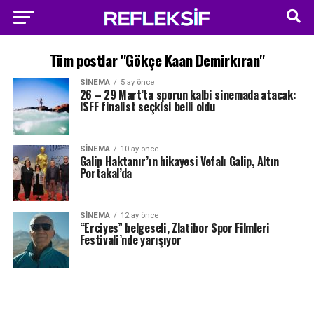
Tüm postlar "Gökçe Kaan Demirkıran"
SINEMA
5 ay önce
26 – 29 Mart’ta sporun kalbi sinemada atacak:
ISFF finalist seçkisi belli oldu
SINEMA
10 ay önce
Galip Haktanır’ın hikayesi Vefalı Galip, Altın
Portakal’da
SINEMA
12 ay önce
“Erciyes” belgeseli, Zlatibor Spor Filmleri
Festivali’nde yarışıyor