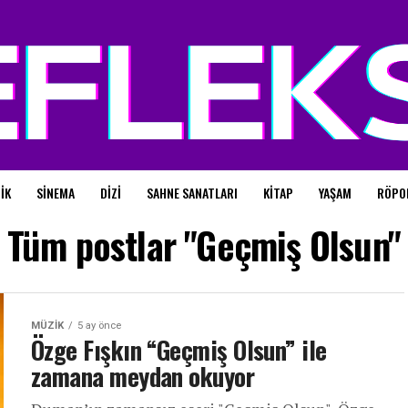
IK
SINEMA
DIZI
SAHNE SANATLARI
KITAP
YAŞAM
RÖPO
Tüm postlar "Geçmiş Olsun"
MÜZIK
5 ay önce
Özge Fışkın “Geçmiş Olsun” ile
zamana meydan okuyor