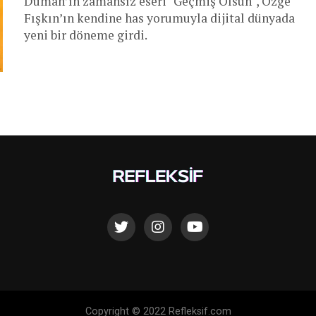
Duman’ın zamansız eseri "Geçmiş Olsun", Özge
Fışkın’ın kendine has yorumuyla dijital dünyada
yeni bir döneme girdi.
Copyright © 2022 Refleksif.com