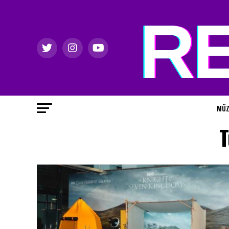
MÜZ
T