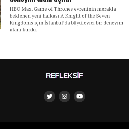
HBO Max, Game of Thrones evreninin merakla
beklenen yeni halkası A Knight of the Seven
Kingdoms için İstanbul’da büyüleyici bir deneyim
alanı kurdu.