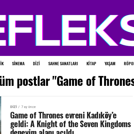
IK
SINEMA
DIZI
SAHNE SANATLARI
KITAP
YAŞAM
RÖPO
üm postlar "Game of Throne
DIZI
7 ay önce
Game of Thrones evreni Kadıköy’e
geldi: A Knight of the Seven Kingdoms
deneyim alanı açıldı