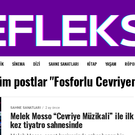
IK
SINEMA
DIZI
SAHNE SANATLARI
KITAP
YAŞAM
RÖPO
üm postlar "Fosforlu Cevriye
SAHNE SANATLARI
2 ay önce
Melek Mosso “Cevriye Müzikali” ile ilk
kez tiyatro sahnesinde