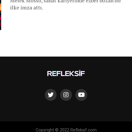
Melek Mosso, sanat kariyerinde ezber bozan bir
ilke imza attı.
Copyright © 2022 Refleksif.com