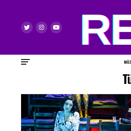
MÜZ
T