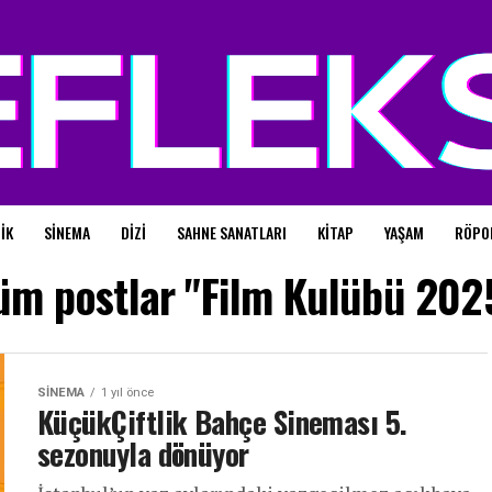
IK
SINEMA
DIZI
SAHNE SANATLARI
KITAP
YAŞAM
RÖPO
üm postlar "Film Kulübü 202
SINEMA
1 yıl önce
KüçükÇiftlik Bahçe Sineması 5.
sezonuyla dönüyor