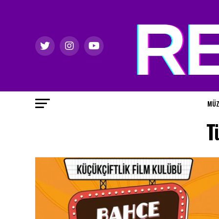
MÜZ
T