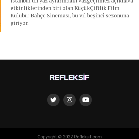
İstanbul’un yaz aylarındaki vazgeçilmez açıkhava
etkinliklerinden biri olan KüçükÇiftlik Film
Kulübü: Bahçe Sineması, bu yıl beşinci sezonuna
giriyor.
Copyright © 2022 Refleksif.com