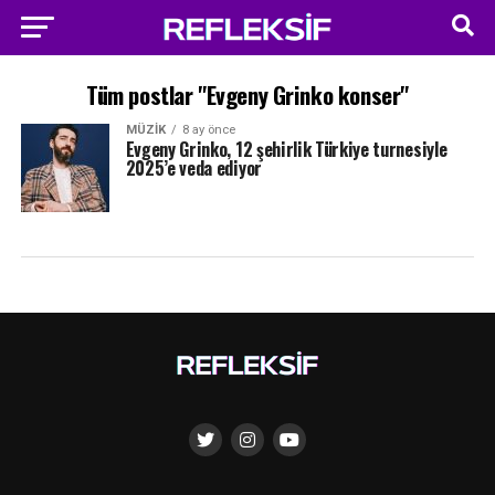
Tüm postlar "Evgeny Grinko konser"
MÜZIK
8 ay önce
Evgeny Grinko, 12 şehirlik Türkiye turnesiyle
2025’e veda ediyor