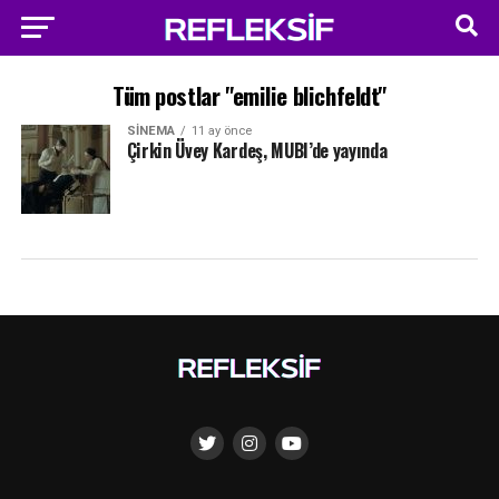
Tüm postlar "emilie blichfeldt"
SINEMA
11 ay önce
Çirkin Üvey Kardeş, MUBI’de yayında