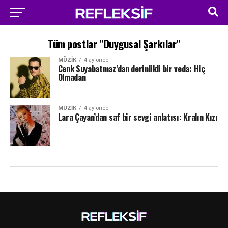
Tüm postlar "Duygusal Şarkılar"
MÜZIK
4 ay önce
Cenk Suyabatmaz’dan derinlikli bir veda: Hiç
Olmadan
MÜZIK
4 ay önce
Lara Çayan’dan saf bir sevgi anlatısı: Kralın Kızı