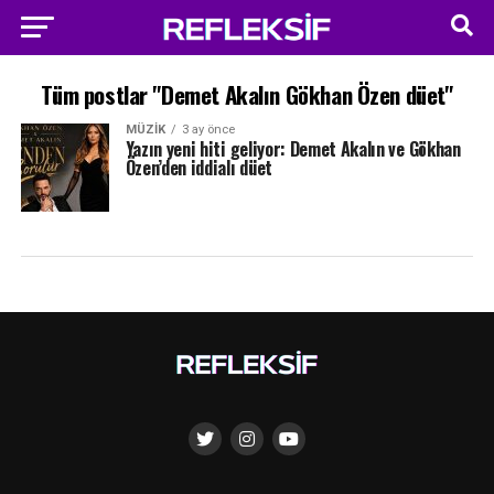
Tüm postlar "Demet Akalın Gökhan Özen düet"
MÜZIK
3 ay önce
Yazın yeni hiti geliyor: Demet Akalın ve Gökhan
Özen’den iddialı düet