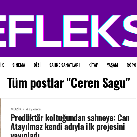
IK
SINEMA
DIZI
SAHNE SANATLARI
KITAP
YAŞAM
RÖPO
Tüm postlar "Ceren Sagu"
MÜZIK
4 ay önce
Prodüktör koltuğundan sahneye: Can
Atayılmaz kendi adıyla ilk projesini
yayınladı