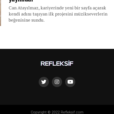
Can Atayılmaz, kariyerinde yeni bir sayfa açarak
kendi adını taşıyan ilk projesini müzikseverlerin
beğenisine sundu.
Copyright © 2022 Refleksif.com