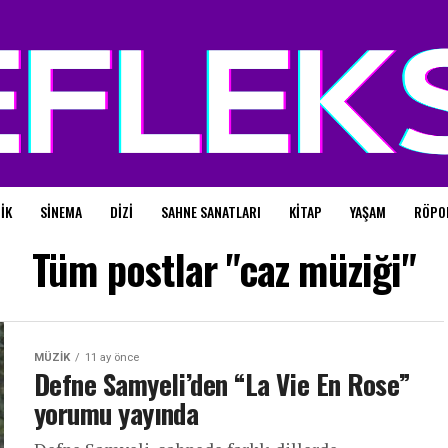
IK
SINEMA
DIZI
SAHNE SANATLARI
KITAP
YAŞAM
RÖPO
Tüm postlar "caz müziği"
MÜZIK
11 ay önce
Defne Samyeli’den “La Vie En Rose”
yorumu yayında