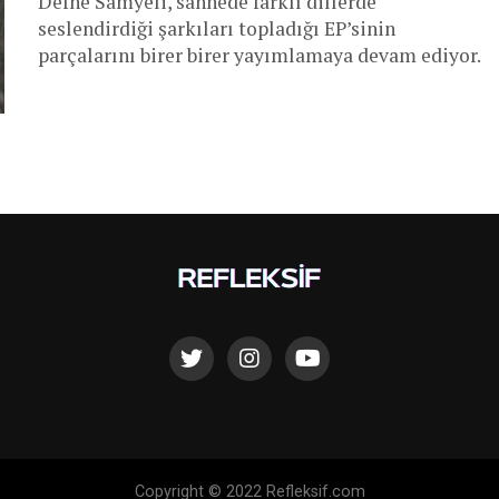
Defne Samyeli, sahnede farklı dillerde
seslendirdiği şarkıları topladığı EP’sinin
parçalarını birer birer yayımlamaya devam ediyor.
Copyright © 2022 Refleksif.com