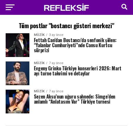
Tüm postlar "bostancı gösteri merkezi"
MÜZIK
3 ay önce
Fettah Can’dan Bostancı’da senfonik şölen:
“Yalanlar Cumhuriyeti”nde Cansu Kurtcu
sürprizi
MÜZIK
7 ay önce
Evgeny Grinko Türkiye konserleri 2026: Mart
ayı turne takvimi ve detaylar
MÜZIK
7 ay önce
Sezen Aksu’nun uğuru sahnede: Simge’den
anlamlı “Anlatasım Var” Türkiye turnesi