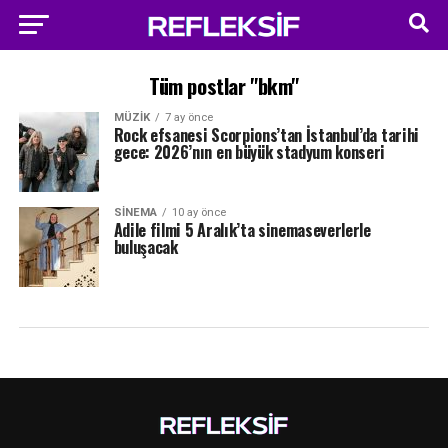
Tüm postlar "bkm"
MÜZIK
7 ay önce
Rock efsanesi Scorpions’tan İstanbul’da tarihi
gece: 2026’nın en büyük stadyum konseri
SINEMA
10 ay önce
Adile filmi 5 Aralık’ta sinemaseverlerle
buluşacak