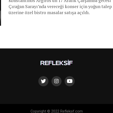
Konstantinos Argiros’un 17 Aralık Çarşamba gecesi
Çırağan Sarayı’nda vereceği konser için yoğun talep
üzerine özel bistro masalar satışa açıldı.
Copyright © 2022 Refleksif.com