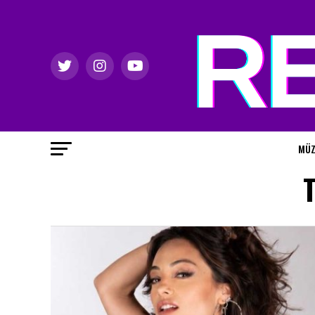
MÜZ
T