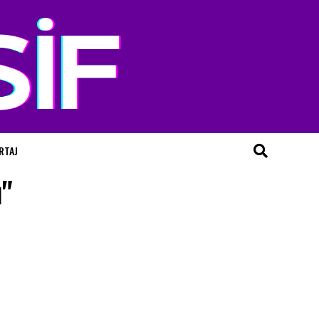
RTAJ
ı"