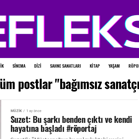
IK
SINEMA
DIZI
SAHNE SANATLARI
KITAP
YAŞAM
RÖPO
üm postlar "bağımsız sanatç
MÜZIK
1 ay önce
Suzet: Bu şarkı benden çıktı ve kendi
hayatına başladı #röportaj