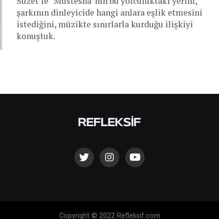
Suzet’le “Müstesna”nın bu yolculuktaki yerini,
şarkının dinleyicide hangi anlara eşlik etmesini
istediğini, müzikte sınırlarla kurduğu ilişkiyi
konuştuk.
Copyright © 2022 Refleksif.com