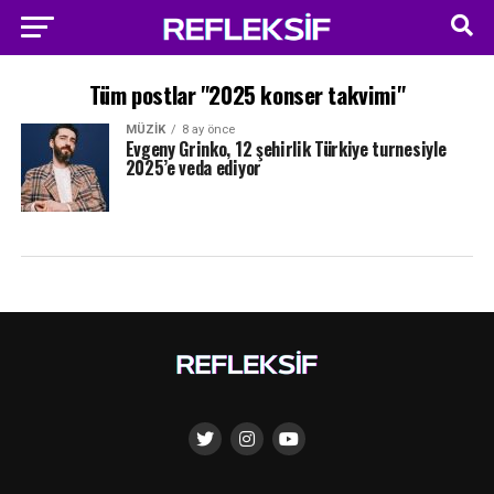
Tüm postlar "2025 konser takvimi"
MÜZIK
8 ay önce
Evgeny Grinko, 12 şehirlik Türkiye turnesiyle
2025’e veda ediyor