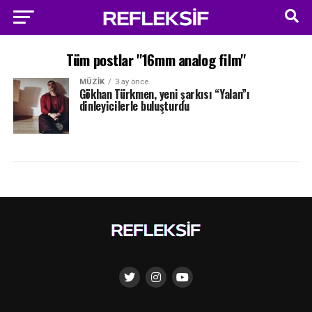
Tüm postlar "16mm analog film"
MÜZIK
3 ay önce
Gökhan Türkmen, yeni şarkısı “Yalan”ı
dinleyicilerle buluşturdu