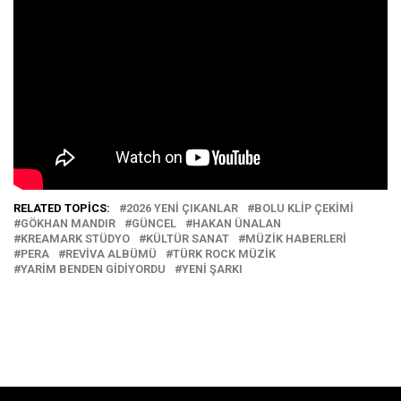
RELATED TOPICS:
2026 YENI ÇIKANLAR
BOLU KLIP ÇEKIMI
GÖKHAN MANDIR
GÜNCEL
HAKAN ÜNALAN
KREAMARK STÜDYO
KÜLTÜR SANAT
MÜZIK HABERLERI
PERA
REVİVA ALBÜMÜ
TÜRK ROCK MÜZIK
YARIM BENDEN GIDIYORDU
YENI ŞARKI