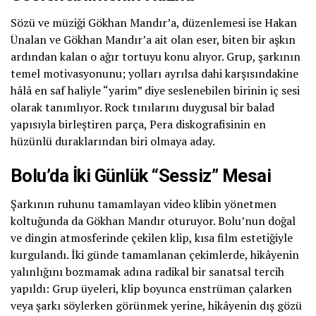
Sözü ve müziği Gökhan Mandır’a, düzenlemesi ise Hakan
Ünalan ve Gökhan Mandır’a ait olan eser, biten bir aşkın
ardından kalan o ağır tortuyu konu alıyor. Grup, şarkının
temel motivasyonunu; yolları ayrılsa dahi karşısındakine
hâlâ en saf haliyle “yarim” diye seslenebilen birinin iç sesi
olarak tanımlıyor. Rock tınılarını duygusal bir balad
yapısıyla birleştiren parça, Pera diskografisinin en
hüzünlü duraklarından biri olmaya aday.
Bolu’da İki Günlük “Sessiz” Mesai
Şarkının ruhunu tamamlayan video klibin yönetmen
koltuğunda da Gökhan Mandır oturuyor. Bolu’nun doğal
ve dingin atmosferinde çekilen klip, kısa film estetiğiyle
kurgulandı. İki günde tamamlanan çekimlerde, hikâyenin
yalınlığını bozmamak adına radikal bir sanatsal tercih
yapıldı: Grup üyeleri, klip boyunca enstrüman çalarken
veya şarkı söylerken görünmek yerine, hikâyenin dış gözü