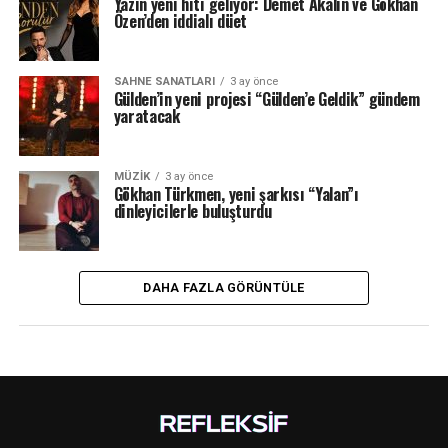
Yazın yeni hiti geliyor: Demet Akalın ve Gökhan
Özen’den iddialı düet
SAHNE SANATLARI
3 ay önce
Gülden’in yeni projesi “Gülden’e Geldik” gündem
yaratacak
MÜZIK
3 ay önce
Gökhan Türkmen, yeni şarkısı “Yalan”ı
dinleyicilerle buluşturdu
DAHA FAZLA GÖRÜNTÜLE