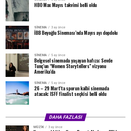
HBO Max Mayıs takvimi belli oldu
SINEMA
3 ay önce
İBB Beyoğlu Sineması’nda Mayıs ayı dopdolu
SINEMA
5 ay önce
Belgesel sinemada yaşayan hafıza: Sevde
Tunç’un “Women Storytellers” vizyonu
Amerika’da
SINEMA
5 ay önce
26 – 29 Mart’ta sporun kalbi sinemada
atacak: ISFF finalist seçkisi belli oldu
DAHA FAZLASI
MÜZIK
3 ay önce