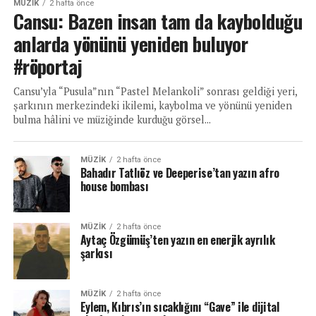
MÜZIK
2 hafta önce
Cansu: Bazen insan tam da kaybolduğu
anlarda yönünü yeniden buluyor
#röportaj
Cansu’yla “Pusula”nın “Pastel Melankoli” sonrası geldiği yeri,
şarkının merkezindeki ikilemi, kaybolma ve yönünü yeniden
bulma hâlini ve müziğinde kurduğu görsel...
MÜZIK
2 hafta önce
Bahadır Tatlıöz ve Deeperise’tan yazın afro
house bombası
MÜZIK
2 hafta önce
Aytaç Özgümüş’ten yazın en enerjik ayrılık
şarkısı
MÜZIK
2 hafta önce
Eylem, Kıbrıs’ın sıcaklığını “Gave” ile dijital