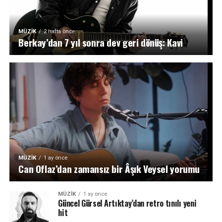
MÜZIK
2 hafta önce
Berkay’dan 7 yıl sonra dev geri dönüş: Kavi
MÜZIK
1 ay önce
Can Oflaz’dan zamansız bir Âşık Veysel yorumu
MÜZIK
1 ay önce
Güncel Gürsel Artıktay’dan retro tınılı yeni
hit