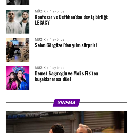
MÜZIK
1 ay önce
Konfezar ve Defkhan’dan dev iş birliği:
LEGACY
MÜZIK
1 ay önce
Selen Görgüzel’den yılın sürprizi
MÜZIK
1 ay önce
Demet Sağıroğlu ve Melis Fis’ten
kuşaklararası düet
SINEMA