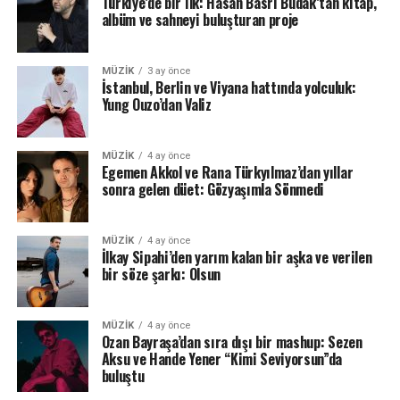
Türkiye’de bir ilk: Hasan Basri Budak’tan kitap,
albüm ve sahneyi buluşturan proje
MÜZIK
3 ay önce
İstanbul, Berlin ve Viyana hattında yolculuk:
Yung Ouzo’dan Valiz
MÜZIK
4 ay önce
Egemen Akkol ve Rana Türkyılmaz’dan yıllar
sonra gelen düet: Gözyaşımla Sönmedi
MÜZIK
4 ay önce
İlkay Sipahi’den yarım kalan bir aşka ve verilen
bir söze şarkı: Olsun
MÜZIK
4 ay önce
Ozan Bayraşa’dan sıra dışı bir mashup: Sezen
Aksu ve Hande Yener “Kimi Seviyorsun”da
buluştu