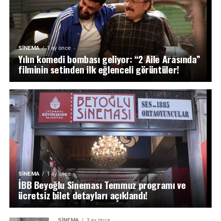
SINEMA
1 ay önce
Yılın komedi bombası geliyor: “2 Aile Arasında”
filminin setinden ilk eğlenceli görüntüler!
SINEMA
1 ay önce
İBB Beyoğlu Sineması Temmuz programı ve
ücretsiz bilet detayları açıklandı!
SINEMA
3 ay önce