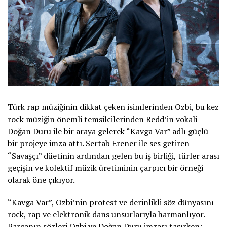
Türk rap müziğinin dikkat çeken isimlerinden Ozbi, bu kez
rock müziğin önemli temsilcilerinden Redd’in vokali
Doğan Duru ile bir araya gelerek “Kavga Var” adlı güçlü
bir projeye imza attı. Sertab Erener ile ses getiren
“Savaşçı” düetinin ardından gelen bu iş birliği, türler arası
geçişin ve kolektif müzik üretiminin çarpıcı bir örneği
olarak öne çıkıyor.
“Kavga Var”, Ozbi’nin protest ve derinlikli söz dünyasını
rock, rap ve elektronik dans unsurlarıyla harmanlıyor.
Parçanın sözleri Ozbi ve Doğan Duru imzası taşırken;