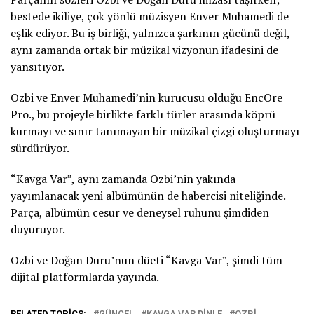
bestede ikiliye, çok yönlü müzisyen Enver Muhamedi de
eşlik ediyor. Bu iş birliği, yalnızca şarkının gücünü değil,
aynı zamanda ortak bir müzikal vizyonun ifadesini de
yansıtıyor.
Ozbi ve Enver Muhamedi’nin kurucusu olduğu EncOre
Pro., bu projeyle birlikte farklı türler arasında köprü
kurmayı ve sınır tanımayan bir müzikal çizgi oluşturmayı
sürdürüyor.
“Kavga Var”, aynı zamanda Ozbi’nin yakında
yayımlanacak yeni albümünün de habercisi niteliğinde.
Parça, albümün cesur ve deneysel ruhunu şimdiden
duyuruyor.
Ozbi ve Doğan Duru’nun düeti “Kavga Var”, şimdi tüm
dijital platformlarda yayında.
RELATED TOPICS:
GÜNCEL
KAVGA VAR DINLE
OZBI