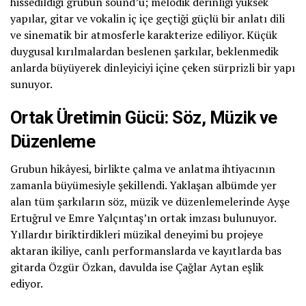
hissedildiği grubun sound’u; melodik derinliği yüksek
yapılar, gitar ve vokalin iç içe geçtiği güçlü bir anlatı dili
ve sinematik bir atmosferle karakterize ediliyor. Küçük
duygusal kırılmalardan beslenen şarkılar, beklenmedik
anlarda büyüyerek dinleyiciyi içine çeken sürprizli bir yapı
sunuyor.
Ortak Üretimin Gücü: Söz, Müzik ve
Düzenleme
Grubun hikâyesi, birlikte çalma ve anlatma ihtiyacının
zamanla büyümesiyle şekillendi. Yaklaşan albümde yer
alan tüm şarkıların söz, müzik ve düzenlemelerinde Ayşe
Ertuğrul ve Emre Yalçıntaş’ın ortak imzası bulunuyor.
Yıllardır biriktirdikleri müzikal deneyimi bu projeye
aktaran ikiliye, canlı performanslarda ve kayıtlarda bas
gitarda Özgür Özkan, davulda ise Çağlar Aytan eşlik
ediyor.