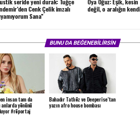
ustik seride yeni durak: Tuğçe
Oya Oğuz: Eşik, kesin
ndemir’den Cenk Çelik imzalı
değil, o aralığın kend
ıyamıyorum Sana”
BUNU DA BEĞENEBILIRSIN
en insan tam da
Bahadır Tatlıöz ve Deeperise’tan
 anlarda yönünü
yazın afro house bombası
luyor #röportaj