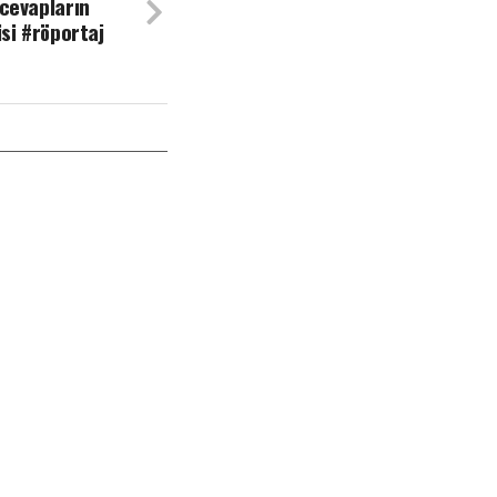
 cevapların
isi #röportaj