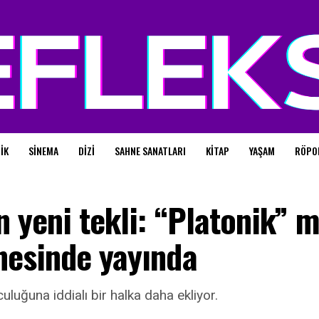
IK
SINEMA
DIZI
SAHNE SANATLARI
KITAP
YAŞAM
RÖPO
 yeni tekli: “Platonik” 
nesinde yayında
uluğuna iddialı bir halka daha ekliyor.