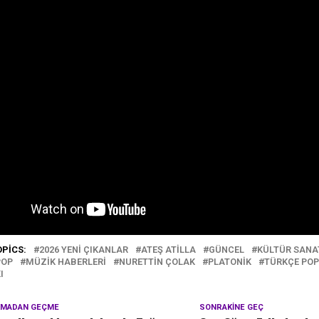
OPICS:
2026 YENI ÇIKANLAR
ATEŞ ATILLA
GÜNCEL
KÜLTÜR SANA
POP
MÜZIK HABERLERI
NURETTIN ÇOLAK
PLATONIK
TÜRKÇE POP
I
KMADAN GEÇME
SONRAKINE GEÇ