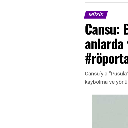
MÜZIK
Cansu: 
anlarda
#röporta
Cansu’yla “Pusula”
kaybolma ve yönün