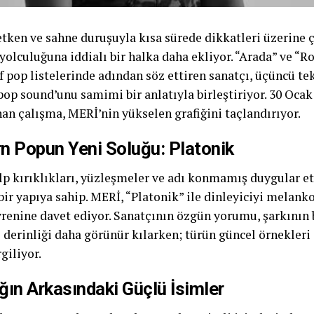
etken ve sahne duruşuyla kısa sürede dikkatleri üzerine
olculuğuna iddialı bir halka daha ekliyor. “Arada” ve “Rol
f pop listelerinde adından söz ettiren sanatçı, üçüncü tek
op sound’unu samimi bir anlatıyla birleştiriyor. 30 Ocak 
an çalışma, MERİ’nin yükselen grafiğini taçlandırıyor.
n Popun Yeni Soluğu: Platonik
alp kırıklıkları, yüzleşmeler ve adı konmamış duygular e
bir yapıya sahip. MERİ, “Platonik” ile dinleyiciyi melan
evrenine davet ediyor. Sanatçının özgün yorumu, şarkının 
 derinliği daha görünür kılarken; türün güncel örnekleri 
giliyor.
ın Arkasındaki Güçlü İsimler