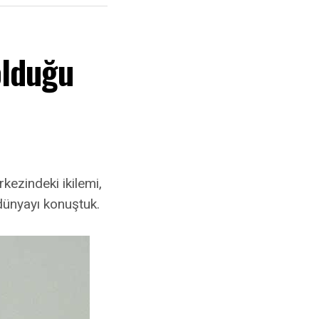
olduğu
kezindeki ikilemi,
dünyayı konuştuk.