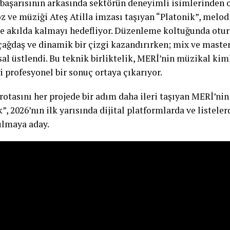
 başarısının arkasında sektörün deneyimli isimlerinden o
öz ve müziği Ateş Atilla imzası taşıyan “Platonik”, melodi
te akılda kalmayı hedefliyor. Düzenleme koltuğunda otur
çağdaş ve dinamik bir çizgi kazandırırken; mix ve master
al üstlendi. Bu teknik birliktelik, MERİ’nin müzikal kim
i profesyonel bir sonuç ortaya çıkarıyor.
otasını her projede bir adım daha ileri taşıyan MERİ’nin 
”, 2026’nın ilk yarısında dijital platformlarda ve listel
bulmaya aday.