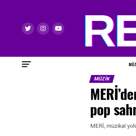
MÜZ
MÜZIK
MERİ’den
pop sah
MERİ, müzikal yolc