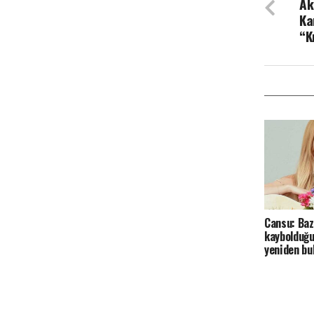
Ak
Ka
“K
Cansu: Baz
kaybolduğu
yeniden bu