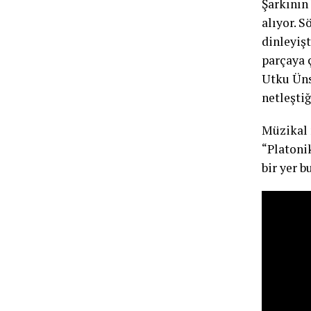
Şarkının
alıyor. S
dinleyiş
parçaya 
Utku Üns
netleştiğ
Müzikal r
“Platonik
bir yer 