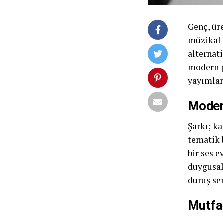
Genç, ür
müzikal y
alternati
modern p
yayımlan
Moder
Şarkı; k
tematik 
bir ses 
duygusal
duruş ser
Mutfağ