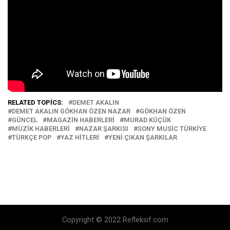
RELATED TOPICS:
DEMET AKALIN
DEMET AKALIN GÖKHAN ÖZEN NAZAR
GÖKHAN ÖZEN
GÜNCEL
MAGAZIN HABERLERI
MURAD KÜÇÜK
MÜZIK HABERLERI
NAZAR ŞARKISI
SONY MUSIC TÜRKIYE
TÜRKÇE POP
YAZ HITLERI
YENI ÇIKAN ŞARKILAR
Copyright © 2022 Refleksif.com