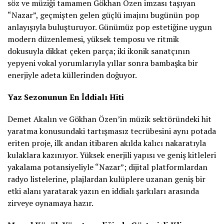
söz ve müziği tamamen Gökhan Özen imzası taşıyan
“Nazar”, geçmişten gelen güçlü imajını bugünün pop
anlayışıyla buluşturuyor. Günümüz pop estetiğine uygun
modern düzenlemesi, yüksek temposu ve ritmik
dokusuyla dikkat çeken parça; iki ikonik sanatçının
yepyeni vokal yorumlarıyla yıllar sonra bambaşka bir
enerjiyle adeta küllerinden doğuyor.
Yaz Sezonunun En İddialı Hiti
Demet Akalın ve Gökhan Özen’in müzik sektöründeki hit
yaratma konusundaki tartışmasız tecrübesini aynı potada
eriten proje, ilk andan itibaren akılda kalıcı nakaratıyla
kulaklara kazınıyor. Yüksek enerjili yapısı ve geniş kitleleri
yakalama potansiyeliyle “Nazar”; dijital platformlardan
radyo listelerine, plajlardan kulüplere uzanan geniş bir
etki alanı yaratarak yazın en iddialı şarkıları arasında
zirveye oynamaya hazır.