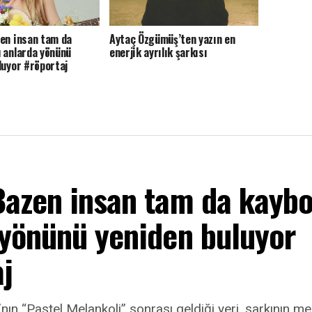
en insan tam da
Aytaç Özgümüş’ten yazın en
 anlarda yönünü
enerjik ayrılık şarkısı
luyor #röportaj
Bazen insan tam da kayb
 yönünü yeniden buluyor
j
nın “Pastel Melankoli” sonrası geldiği yeri, şarkının mer