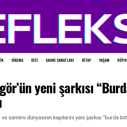
IK
SINEMA
DIZI
SAHNE SANATLARI
KITAP
YAŞAM
RÖPO
ör’ün yeni şarkısı “Burd
ı
ve samimi dünyasının kapılarını yeni şarkısı “burda bitt