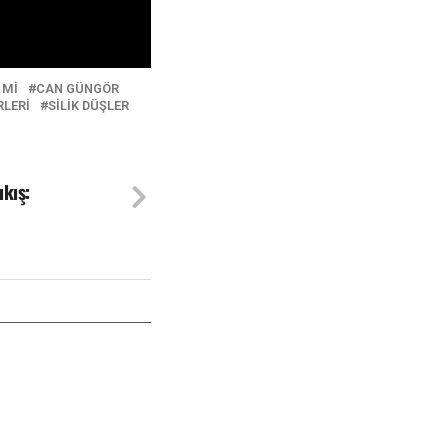
 MI
CAN GÜNGÖR
LERI
SILIK DÜŞLER
kış: