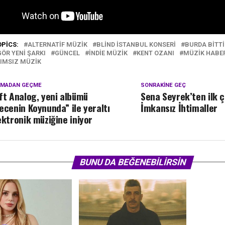
OPICS:
ALTERNATIF MÜZIK
BLIND İSTANBUL KONSERI
BURDA BITTI
ÖR YENI ŞARKI
GÜNCEL
INDIE MÜZIK
KENT OZANI
MÜZIK HABER
IMSIZ MÜZIK
KMADAN GEÇME
SONRAKINE GEÇ
ft Analog, yeni albümü
Sena Seyrek’ten ilk çı
ecenin Koynunda” ile yeraltı
İmkansız İhtimaller
ektronik müziğine iniyor
BUNU DA BEĞENEBILIRSIN