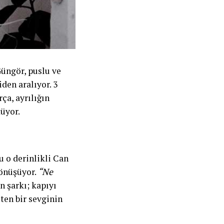
Güngör, puslu ve
den aralıyor. 3
ça, ayrılığın
küyor.
 o derinlikli Can
dönüşüyor.
“Ne
n şarkı; kapıyı
ten bir sevginin