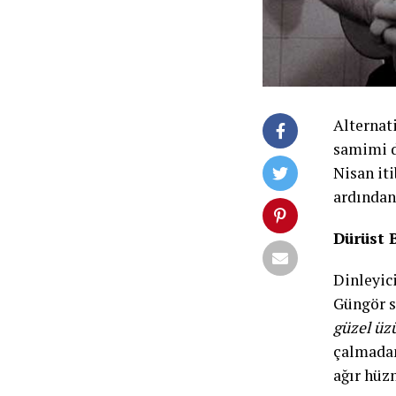
Alternat
samimi dü
Nisan iti
ardından 
Dürüst 
Dinleyic
Güngör s
güzel üz
çalmadan
ağır hüzn