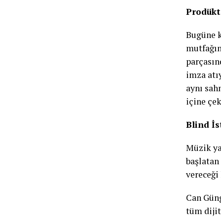
Prodükt
Bugüne k
mutfağın
parçasın
imza atı
aynı sahn
içine çek
Blind İ
Müzik ya
başlatan
vereceği
Can Güng
tüm diji