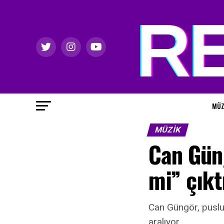
MÜZ
MÜZIK
Can Güng
mi” çıkt
Can Güngör, puslu 
aralıyor.