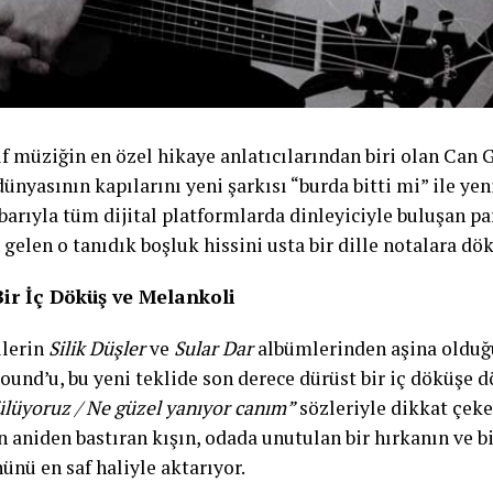
if müziğin en özel hikaye anlatıcılarından biri olan Can 
nyasının kapılarını yeni şarkısı “burda bitti mi” ile yeni
barıyla tüm dijital platformlarda dinleyiciyle buluşan par
gelen o tanıdık boşluk hissini usta bir dille notalara dö
Bir İç Döküş ve Melankoli
ilerin
Silik Düşler
ve
Sular Dar
albümlerinden aşina olduğu
ound’u, bu yeni teklide son derece dürüst bir iç döküşe 
ülüyoruz / Ne güzel yanıyor canım”
sözleriyle dikkat çeke
 aniden bastıran kışın, odada unutulan bir hırkanın ve bi
ünü en saf haliyle aktarıyor.