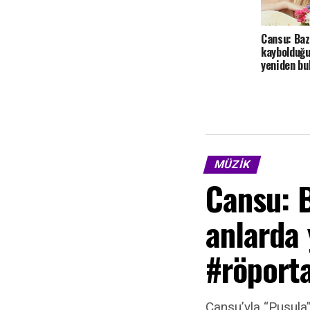
Cansu: Baz
kaybolduğu
yeniden bu
MÜZIK
Cansu: 
anlarda
#röporta
Cansu’yla “Pusula”