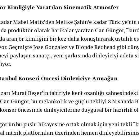
ör Kimliğiyle Yaratılan Sinematik Atmosfer
adar Mabel Matiz’den Melike Şahin’e kadar Türkiye’nin 
da prodüktör olarak harikalar yaratan Can Güngör, “burd
da aranjör kimliğini bir kez daha konuşturarak ustalık es
yor. Geçmişte Jose Gonzalez ve Blonde Redhead gibi düny
eyi paylaşan sanatçı, yeni şarkısında dinleyiciyi adeta s
iyor.
stanbul Konseri Öncesi Dinleyiciye Armağan
zarı Murat Beşer’in tabiriyle kent ozanlığı sahnesindeki
 Can Güngör, bu melankolik ve güçlü tekliyi 8 Nisan’da B
 konser öncesinde dinleyicilerine duygusal bir hazırlık o
ör’ün bu puslu hikayesine ortak olmak için yeni tekli “b
tal müzik platformları üzerinden hemen dinleyebilirsiniz