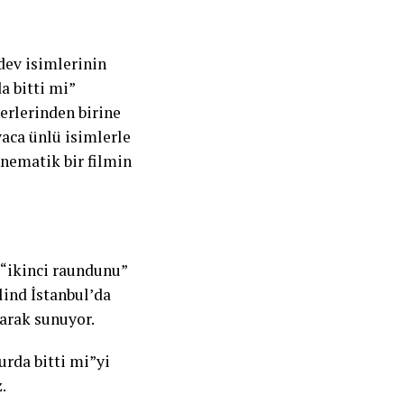
dev isimlerinin
a bitti mi”
erlerinden birine
aca ünlü isimlerle
inematik bir filmin
 “ikinci raundunu”
lind İstanbul’da
larak sunuyor.
urda bitti mi”yi
.