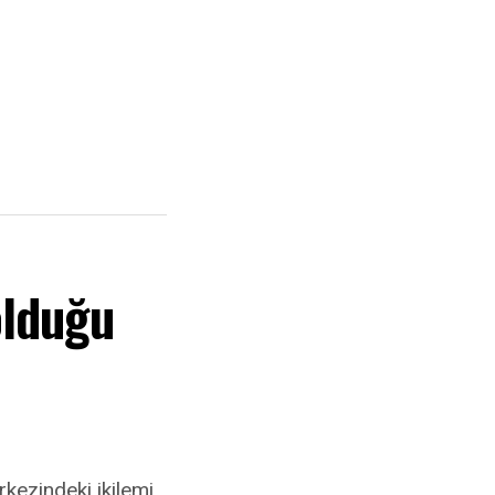
olduğu
kezindeki ikilemi,