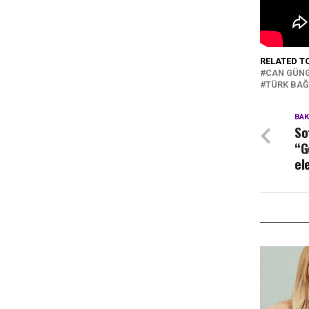
RELATED T
CAN GÜNG
TÜRK BAĞ
BA
So
“G
el