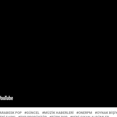
ARABESK POP
GÜNCEL
MÜZIK HABERLERI
ONERPM
OYNAK BIŞIY