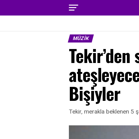
MÜZIK
Tekir’den
ateşleyec
Bişiyler
Tekir, merakla beklenen 5 şa