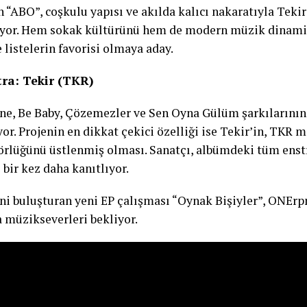
n “ABO”, coşkulu yapısı ve akılda kalıcı nakaratıyla Tekir
ıtıyor. Hem sokak kültürünü hem de modern müzik dinami
 listelerin favorisi olmaya aday.
tra: Tekir (TKR)
ine, Be Baby, Çözemezler ve Sen Oyna Gülüm şarkılarının
yor. Projenin en dikkat çekici özelliği ise Tekir’in, TKR
rlüğünü üstlenmiş olması. Sanatçı, albümdeki tüm enst
 bir kez daha kanıtlıyor.
ni buluşturan yeni EP çalışması “Oynak Bişiyler”, ONErp
 müzikseverleri bekliyor.