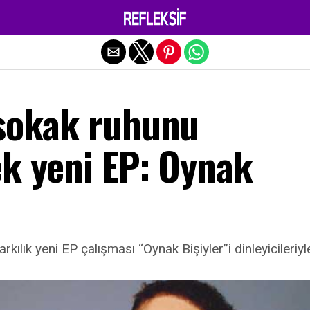
Exit mobile version
 sokak ruhunu
ek yeni EP: Oynak
rkılık yeni EP çalışması “Oynak Bişiyler”i dinleyicileriy