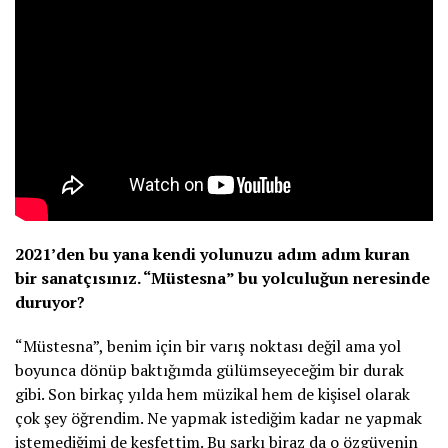
2021’den bu yana kendi yolunuzu adım adım kuran
bir sanatçısınız. “Müstesna” bu yolculuğun neresinde
duruyor?
“Müstesna”, benim için bir varış noktası değil ama yol
boyunca dönüp baktığımda gülümseyeceğim bir durak
gibi. Son birkaç yılda hem müzikal hem de kişisel olarak
çok şey öğrendim. Ne yapmak istediğim kadar ne yapmak
istemediğimi de keşfettim. Bu şarkı biraz da o özgüvenin