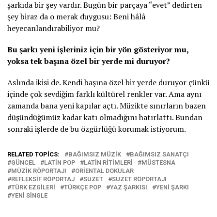
şarkıda bir şey vardır. Bugün bir parçaya “evet” dedirten
şey biraz da o merak duygusu: Beni hâlâ
heyecanlandırabiliyor mu?
Bu şarkı yeni işleriniz için bir yön gösteriyor mu,
yoksa tek başına özel bir yerde mi duruyor?
Aslında ikisi de. Kendi başına özel bir yerde duruyor çünkü
içinde çok sevdiğim farklı kültürel renkler var. Ama aynı
zamanda bana yeni kapılar açtı. Müzikte sınırların bazen
düşündüğümüz kadar katı olmadığını hatırlattı. Bundan
sonraki işlerde de bu özgürlüğü korumak istiyorum.
RELATED TOPICS:
BAĞIMSIZ MÜZIK
BAĞIMSIZ SANATÇI
GÜNCEL
LATIN POP
LATIN RITIMLERI
MÜSTESNA
MÜZIK RÖPORTAJI
ORIENTAL DOKULAR
REFLEKSIF RÖPORTAJ
SUZET
SUZET RÖPORTAJI
TÜRK EZGILERI
TÜRKÇE POP
YAZ ŞARKISI
YENI ŞARKI
YENI SINGLE