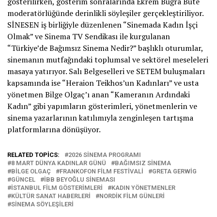
gösterilirken, gösterim sonralarında Ekrem Buğra Büte
moderatörlüğünde derinlikli söyleşiler gerçekleştiriliyor.
SİNESEN iş birliğiyle düzenlenen “Sinemada Kadın İşçi
Olmak” ve Sinema TV Sendikası ile kurgulanan
“Türkiye’de Bağımsız Sinema Nedir?” başlıklı oturumlar,
sinemanın mutfağındaki toplumsal ve sektörel meseleleri
masaya yatırıyor. Salı Belgeselleri ve SETEM buluşmaları
kapsamında ise “Heraion Teikhos’un Kadınları” ve usta
yönetmen Bilge Olgaç’ı anan “Kameranın Ardındaki
Kadın” gibi yapımların gösterimleri, yönetmenlerin ve
sinema yazarlarının katılımıyla zenginleşen tartışma
platformlarına dönüşüyor.
RELATED TOPICS:
2026 SINEMA PROGRAMI
8 MART DÜNYA KADINLAR GÜNÜ
BAĞIMSIZ SINEMA
BILGE OLGAÇ
FRANKOFON FILM FESTIVALI
GRETA GERWIG
GÜNCEL
İBB BEYOĞLU SINEMASI
İSTANBUL FILM GÖSTERIMLERI
KADIN YÖNETMENLER
KÜLTÜR SANAT HABERLERI
NORDIK FILM GÜNLERI
SINEMA SÖYLEŞILERI