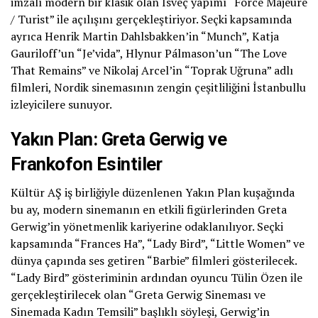
imzalı modern bir klasik olan İsveç yapımı “Force Majeure
/ Turist” ile açılışını gerçekleştiriyor. Seçki kapsamında
ayrıca Henrik Martin Dahlsbakken’in “Munch”, Katja
Gauriloff’un “Je’vida”, Hlynur Pálmason’un “The Love
That Remains” ve Nikolaj Arcel’in “Toprak Uğruna” adlı
filmleri, Nordik sinemasının zengin çeşitliliğini İstanbullu
izleyicilere sunuyor.
Yakın Plan: Greta Gerwig ve
Frankofon Esintiler
Kültür AŞ iş birliğiyle düzenlenen Yakın Plan kuşağında
bu ay, modern sinemanın en etkili figürlerinden Greta
Gerwig’in yönetmenlik kariyerine odaklanılıyor. Seçki
kapsamında “Frances Ha”, “Lady Bird”, “Little Women” ve
dünya çapında ses getiren “Barbie” filmleri gösterilecek.
“Lady Bird” gösteriminin ardından oyuncu Tülin Özen ile
gerçekleştirilecek olan “Greta Gerwig Sineması ve
Sinemada Kadın Temsili” başlıklı söyleşi, Gerwig’in