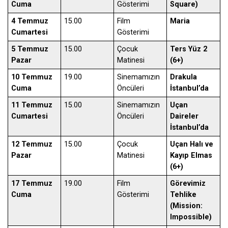
Cuma
Gösterimi
Square)
4 Temmuz
15.00
Film
Maria
Cumartesi
Gösterimi
5 Temmuz
15.00
Çocuk
Ters Yüz 2
Pazar
Matinesi
(6+)
10 Temmuz
19.00
Sinemamızın
Drakula
Cuma
Öncüleri
İstanbul’da
11 Temmuz
15.00
Sinemamızın
Uçan
Cumartesi
Öncüleri
Daireler
İstanbul’da
12 Temmuz
15.00
Çocuk
Uçan Halı ve
Pazar
Matinesi
Kayıp Elmas
(6+)
17 Temmuz
19.00
Film
Görevimiz
Cuma
Gösterimi
Tehlike
(Mission:
Impossible)