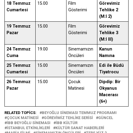
18 Temmuz
15.00
Film
Görevimiz
Cumartesi
Gösterimi
Tehlike 2
(M:I 2)
19 Temmuz
15.00
Film
Görevimiz
Pazar
Gösterimi
Tehlike 3
(M:I III)
24 Temmuz
19.00
Sinemamızın
Kanun
Cuma
Öncüleri
Namına
25 Temmuz
15.00
Sinemamızın
Edi ile Büdü
Cumartesi
Öncüleri
Tiyatrocu
26 Temmuz
15.00
Çocuk
Dipdip: Bir
Pazar
Matinesi
Okyanus
Macerası
(6+)
RELATED TOPICS:
BEYOĞLU SINEMASI TEMMUZ PROGRAMI
ÇOCUK MATINESI
GÖREVIMIZ TEHLIKE SERISI
GÜNCEL
İBB BEYOĞLU SINEMASI
İBB KÜLTÜR
İSTANBUL ETKINLIKLERI
KÜLTÜR SANAT HABERLERI
MARIA FILMI
SINEMAMIZIN ÖNCÜLERI
TERS YÜZ 2