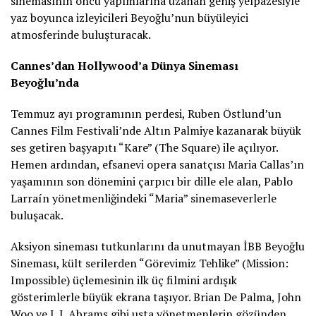
sinemasının öncü yapımlarına uzanan geniş yelpazesiyle
yaz boyunca izleyicileri Beyoğlu’nun büyüleyici
atmosferinde buluşturacak.
Cannes’dan Hollywood’a Dünya Sineması
Beyoğlu’nda
Temmuz ayı programının perdesi, Ruben Östlund’un
Cannes Film Festivali’nde Altın Palmiye kazanarak büyük
ses getiren başyapıtı “Kare” (The Square) ile açılıyor.
Hemen ardından, efsanevi opera sanatçısı Maria Callas’ın
yaşamının son dönemini çarpıcı bir dille ele alan, Pablo
Larraín yönetmenliğindeki “Maria” sinemaseverlerle
buluşacak.
Aksiyon sineması tutkunlarını da unutmayan İBB Beyoğlu
Sineması, kült serilerden “Görevimiz Tehlike” (Mission:
Impossible) üçlemesinin ilk üç filmini ardışık
gösterimlerle büyük ekrana taşıyor. Brian De Palma, John
Woo ve J. J. Abrams gibi usta yönetmenlerin gözünden