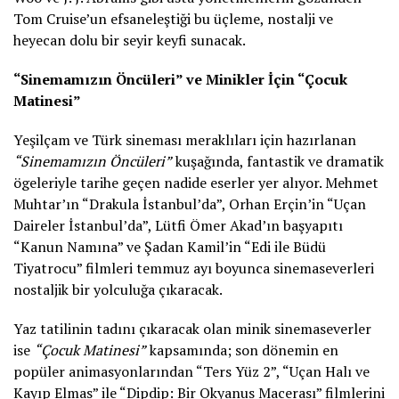
Tom Cruise’un efsaneleştiği bu üçleme, nostalji ve
heyecan dolu bir seyir keyfi sunacak.
“Sinemamızın Öncüleri” ve Minikler İçin “Çocuk
Matinesi”
Yeşilçam ve Türk sineması meraklıları için hazırlanan
“Sinemamızın Öncüleri”
kuşağında, fantastik ve dramatik
ögeleriyle tarihe geçen nadide eserler yer alıyor. Mehmet
Muhtar’ın “Drakula İstanbul’da”, Orhan Erçin’in “Uçan
Daireler İstanbul’da”, Lütfi Ömer Akad’ın başyapıtı
“Kanun Namına” ve Şadan Kamil’in “Edi ile Büdü
Tiyatrocu” filmleri temmuz ayı boyunca sinemaseverleri
nostaljik bir yolculuğa çıkaracak.
Yaz tatilinin tadını çıkaracak olan minik sinemaseverler
ise
“Çocuk Matinesi”
kapsamında; son dönemin en
popüler animasyonlarından “Ters Yüz 2”, “Uçan Halı ve
Kayıp Elmas” ile “Dipdip: Bir Okyanus Macerası” filmlerini